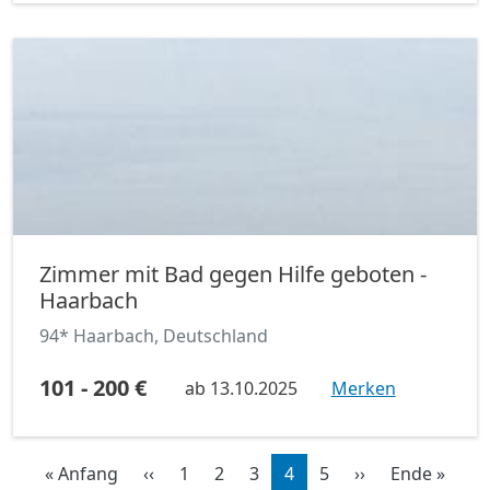
Zimmer mit Bad gegen Hilfe geboten -
Haarbach
94* Haarbach, Deutschland
101 - 200 €
ab
13.10.2025
Merken
Seitennummerierung
Erste Seite
Vorherige Seite
Nächste Seite
Letzt
« Anfang
‹‹
1
2
3
4
5
››
Ende »