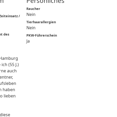
m
Persönliches
Raucher
Nein
eiteinsatz /
Tierhaarallergien
Nein
ht des
PKW-Führerschein
Ja
n Hamburg
ich (55 J.)
rne auch
entner,
rufsleben
en haben
o lieben
diese