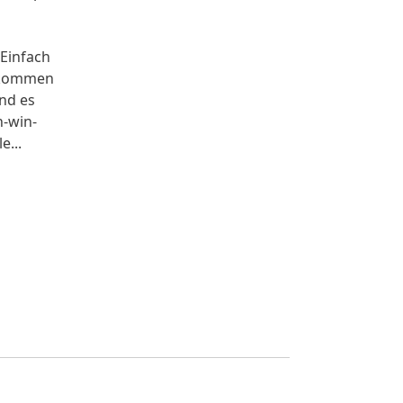
 Einfach
t kommen
nd es
n-win-
e...