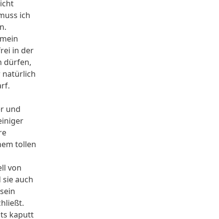
icht
 muss ich
n.
h mein
ei in der
 dürfen,
 natürlich
rf.
er und
einiger
re
nem tollen
ll von
 sie auch
 sein
hließt.
ts kaputt