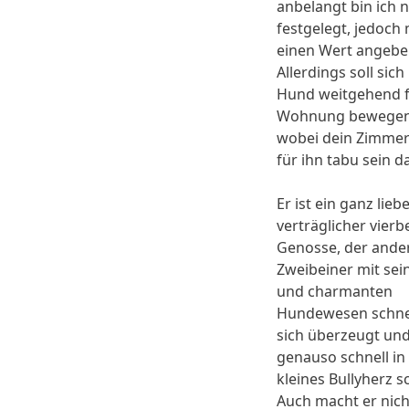
anbelangt bin ich n
festgelegt, jedoch
einen Wert angebe
Allerdings soll sic
Hund weitgehend fr
Wohnung bewegen
wobei dein Zimmer
für ihn tabu sein da
Er ist ein ganz lieb
verträglicher vierb
Genosse, der ande
Zweibeiner mit sei
und charmanten
Hundewesen schne
sich überzeugt und
genauso schnell in
kleines Bullyherz sc
Auch macht er nich