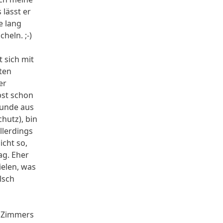
 lässt er
e lang
heln. ;-)
 sich mit
rten
er
bst schon
hunde aus
hutz), bin
llerdings
nicht so,
ag. Eher
ielen, was
lsch
s Zimmers