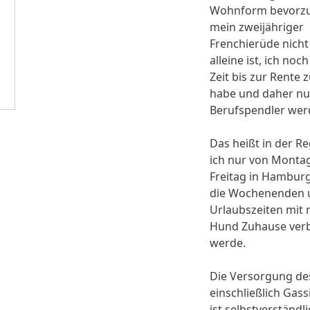
Wohnform bevorzu
mein zweijähriger
Frenchierüde nicht
alleine ist, ich noc
Zeit bis zur Rente 
habe und daher n
Berufspendler wer
Das heißt in der R
ich nur von Montag
Freitag in Hamburg
die Wochenenden 
Urlaubszeiten mit
Hund Zuhause ver
werde.
Die Versorgung de
einschließlich Gass
ist selbstverständl