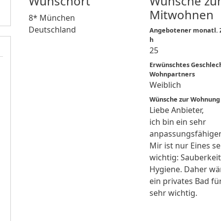
Wunschort
Wünsche zu
Mitwohnen
8* München
Deutschland
Angebotener monatl. Z
h
25
Erwünschtes Geschlec
Wohnpartners
Weiblich
Wünsche zur Wohnung
Liebe Anbieter,
ich bin ein sehr
anpassungsfähige
Mir ist nur Eines s
wichtig: Sauberkei
Hygiene. Daher wä
ein privates Bad fü
sehr wichtig.