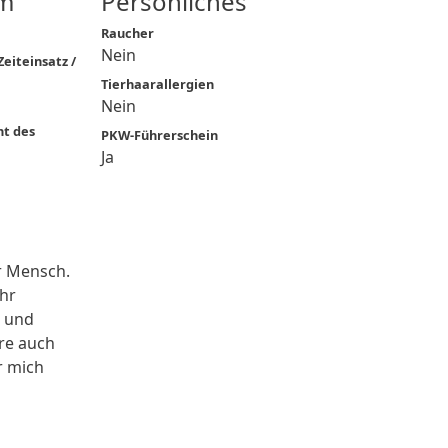
m
Persönliches
Raucher
Nein
eiteinsatz /
Tierhaarallergien
Nein
ht des
PKW-Führerschein
Ja
r Mensch.
ehr
t und
re auch
r mich