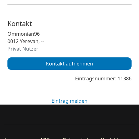
Kontakt
Ommonian96
0012 Yerevan, --
Privat Nutzer
Kontakt aufnehmen
Eintragsnummer: 11386
Eintrag melden
Footer