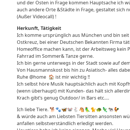
und der Osten in Frage kommen Hauptsache ich wür
auch andere Orte &Städte in Frage, gestaltet sich 
(Außer Videocall) !
Herkunft, Tätigkeit
Ich komme ursprünglich aus München und bin seit 
Ostkreuz, bei einer Deutschen Bekannten Firma tätig.
Homeoffice machen kann, ist der Arbeitsweg kein Pr
Fahrrad im Sommer& Tanze gerne.
Ich bin gerne unterwegs in der Stadt sowie auf dem 
Von Hausmannskost bis hin zu Asiatisch- alles dabe
Ruhe @home 🏠 ist mir wichtig ‼️
Ich selbst höre Musik hauptsächlich auch mit Kopfh
(wenn überhaupt) mit Kunden- das hält sich allerd
Krach gibt’s genug Outdoor/ in Bars etc….
Ich liebe Tiere. 🐕🐾🦋🐭🐇🐴🦜🐈🐢🦎🐄🐓
& würde auch am Liebsten Tiersitten ansonsten würd
anfallen selbstverständlich erledigt werden.