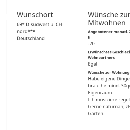
Wunschort
Wünsche zu
Mitwohnen
69* D-südwest u. CH-
nord***
Angebotener monatl. Z
h
Deutschland
-20
Erwünschtes Geschlec
Wohnpartners
Egal
Wünsche zur Wohnung
Habe eigene Dinge
brauche mind. 30
Eigenraum.
Ich musiziere rege
Gerne naturnah, z
Garten.