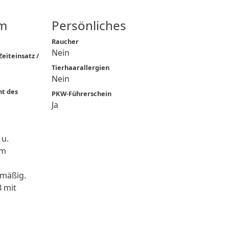
m
Persönliches
Raucher
Nein
eiteinsatz /
Tierhaarallergien
Nein
ht des
PKW-Führerschein
Ja
 u.
qm
lmäßig.
B mit