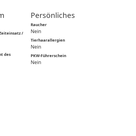
m
Persönliches
Raucher
Nein
eiteinsatz /
Tierhaarallergien
Nein
ht des
PKW-Führerschein
Nein