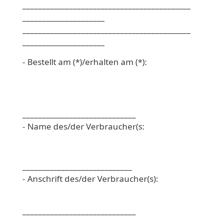
___________________________________________
_____________________
___________________________________________
_____________________
- Bestellt am (*)/erhalten am (*):
_____________________________
- Name des/der Verbraucher(s:
____________________________
- Anschrift des/der Verbraucher(s):
_____________________________