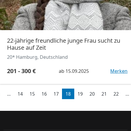
22-jährige freundliche junge Frau sucht zu
Hause auf Zeit
20* Hamburg, Deutschland
201 - 300 €
ab
15.09.2025
Merken
Seitennummerierung
Vorherige Seite
‹
…
14
15
16
17
18
19
20
21
22
…
e Seite